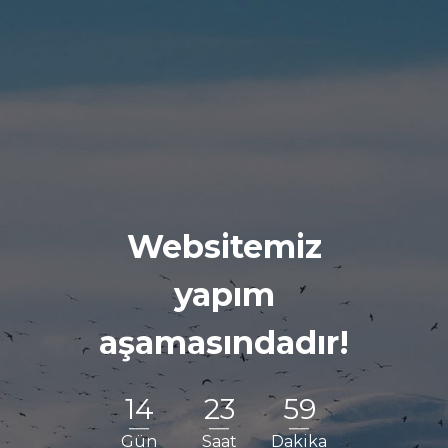
Websitemiz
yapım
aşamasındadır!
14
23
59
Gün
Saat
Dakika